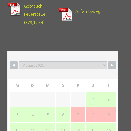
Gebrauch
Anfahrtsweg
Feuerstelle
M
D
M
D
F
S
S
1
2
3
4
5
6
7
8
9
10
11
12
13
14
15
16