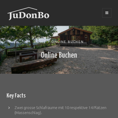
im Gruppenhaus DonBosco
WILLKOMMEN
HOME
ONLINE BUCHEN
Online Buchen
Key Facts
Zwei grosse Schlafräume mit 10 respektive 14 Plätzen
(Massenschlag).