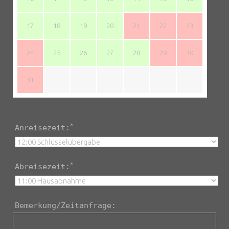
17
18
19
20
21
22
23
24
25
26
27
28
29
30
31
*
Anreisezeit:
*
Abreisezeit:
Bemerkung/Zeitanfrage: